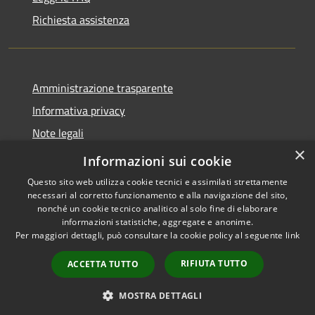
Richiesta assistenza
Amministrazione trasparente
Informativa privacy
Note legali
×
Dichiarazione di accessibilità
Informazioni sui cookie
Questo sito web utilizza cookie tecnici e assimilati strettamente
necessari al corretto funzionamento e alla navigazione del sito,
nonché un cookie tecnico analitico al solo fine di elaborare
informazioni statistiche, aggregate e anonime.
RSS
Copyright © 2026 • Comune di
Per maggiori dettagli, può consultare la cookie policy al seguente
link
Accessibilità
Grezzana • Powered by
Privacy
Municipium
Accesso
•
RIFIUTA TUTTO
ACCETTA TUTTO
Cookie
redazione
Mappa del sito
MOSTRA DETTAGLI