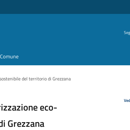
Seg
il Comune
ostenibile del territorio di Grezzana
Ved
izzazione eco-
 di Grezzana