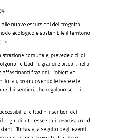
04
a alle nuove escursioni del progetto
odo ecologico e sostenibile il territorio
che.
nistrazione comunale, prevede cicli di
lgono i cittadini, grandi e piccoli, nella
 affascinanti frazioni. L'obiettivo
oni locali, promuovendo le feste e le
ione dei sentieri, che regalano scorci
cessibili ai cittadini i sentieri del
i luoghi di interesse storico-artistico ed
tanti. Tuttavia, a seguito degli eventi
ato in qualcosa di più strutturato e