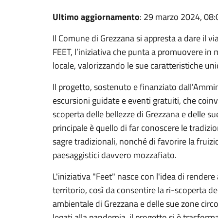
Ultimo aggiornamento
: 29 marzo 2024, 08:
Il Comune di Grezzana si appresta a dare il vi
FEET, l’iniziativa che punta a promuovere in m
locale, valorizzando le sue caratteristiche uni
Il progetto, sostenuto e finanziato dall'Ammi
escursioni guidate e eventi gratuiti, che coinvo
scoperta delle bellezze di Grezzana e delle sue
principale è quello di far conoscere le tradizi
sagre tradizionali, nonché di favorire la fruiz
paesaggistici davvero mozzafiato.
L'iniziativa "Feet" nasce con l'idea di rendere ac
territorio, così da consentire la ri-scoperta de
ambientale di Grezzana e delle sue zone circos
legati alla pandemia, il progetto si è trasform