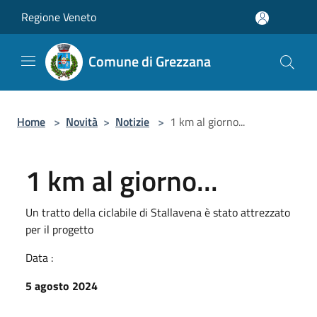
Salta al contenuto principale
Regione Veneto
Comune di Grezzana
Home
>
Novità
>
Notizie
>
1 km al giorno...
1 km al giorno...
Un tratto della ciclabile di Stallavena è stato attrezzato
per il progetto
Data :
5 agosto 2024