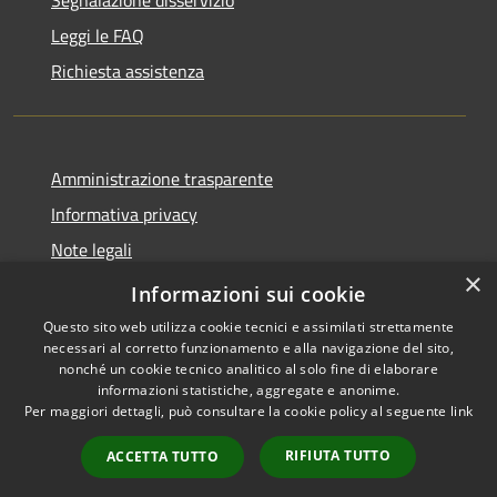
Leggi le FAQ
Richiesta assistenza
Amministrazione trasparente
Informativa privacy
Note legali
×
Dichiarazione di accessibilità
Informazioni sui cookie
Questo sito web utilizza cookie tecnici e assimilati strettamente
necessari al corretto funzionamento e alla navigazione del sito,
nonché un cookie tecnico analitico al solo fine di elaborare
informazioni statistiche, aggregate e anonime.
RSS
Copyright © 2026 • Comune di
Per maggiori dettagli, può consultare la cookie policy al seguente
link
Accessibilità
Grezzana • Powered by
Privacy
Municipium
Accesso
•
RIFIUTA TUTTO
ACCETTA TUTTO
Cookie
redazione