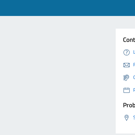
Cont
Prob