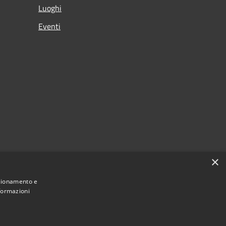
Luoghi
Eventi
×
nzionamento e
nformazioni