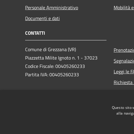
Personale Amministrativo
Mobilità e
Documenti e dati
CONTATTI
Comune di Grezzana (VR)
Prenotaz
Piazzetta Milite Ignoto n. 1 - 37023
Segnalazi
Codice Fiscale: 00405260233
Leggi le 
Partita IVA: 00405260233
Richiesta
PEC:
protocollo.comune.grezzana.vr@pecveneto.it
Questo sito 
Centralino Unico: +39 045 8872511
alla navig