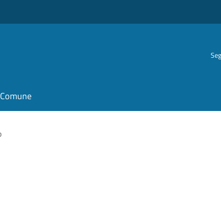
Seg
il Comune
o