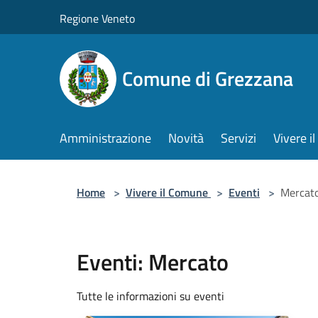
Salta al contenuto principale
Regione Veneto
Comune di Grezzana
Amministrazione
Novità
Servizi
Vivere 
Home
>
Vivere il Comune
>
Eventi
>
Mercat
Eventi: Mercato
Tutte le informazioni su eventi