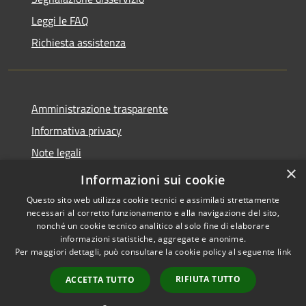
Leggi le FAQ
Richiesta assistenza
Amministrazione trasparente
Informativa privacy
Note legali
×
Dichiarazione di accessibilità
Informazioni sui cookie
Questo sito web utilizza cookie tecnici e assimilati strettamente
necessari al corretto funzionamento e alla navigazione del sito,
nonché un cookie tecnico analitico al solo fine di elaborare
informazioni statistiche, aggregate e anonime.
RSS
Copyright © 2026 • Comune di
Per maggiori dettagli, può consultare la cookie policy al seguente
link
Accessibilità
Grezzana • Powered by
Privacy
Municipium
Accesso
•
RIFIUTA TUTTO
ACCETTA TUTTO
Cookie
redazione