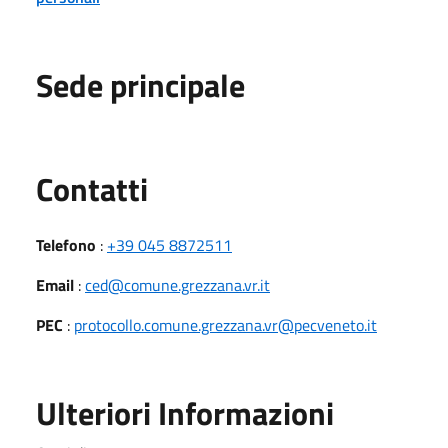
Sede principale
Utili
Contatti
Telefono
:
+39 045 8872511
Email
:
ced@comune.grezzana.vr.it
PEC
:
protocollo.comune.grezzana.vr@pecveneto.it
Ulteriori Informazioni