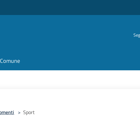
Seg
il Comune
omenti
>
Sport