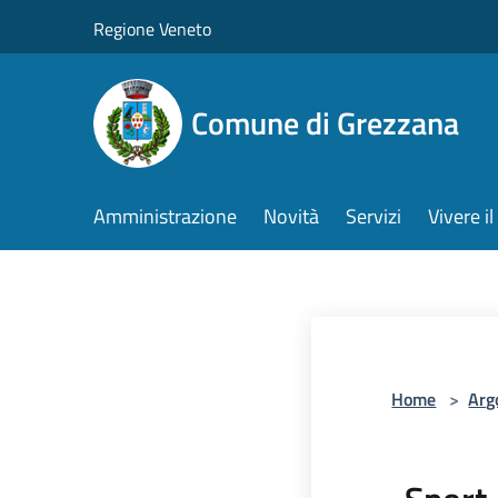
Salta al contenuto principale
Regione Veneto
Comune di Grezzana
Amministrazione
Novità
Servizi
Vivere 
Home
>
Arg