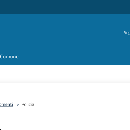
Seg
il Comune
omenti
>
Polizia