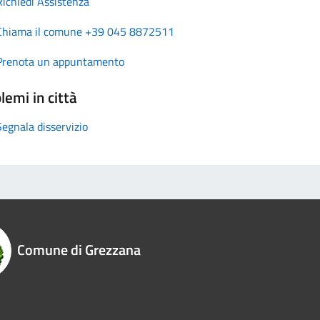
Richiedi Assistenza
Chiama il comune +39 045 8872511
Prenota un appuntamento
lemi in città
Segnala disservizio
Comune di Grezzana