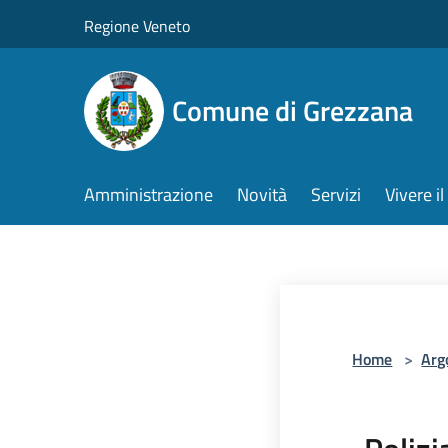
Salta al contenuto principale
Regione Veneto
Comune di Grezzana
Amministrazione
Novità
Servizi
Vivere 
Home
>
Arg