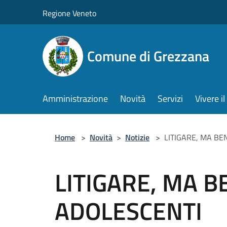
Salta al contenuto principale
Regione Veneto
Comune di Grezzana
Amministrazione
Novità
Servizi
Vivere 
Home
>
Novità
>
Notizie
>
LITIGARE, MA BE
LITIGARE, MA BE
ADOLESCENTI