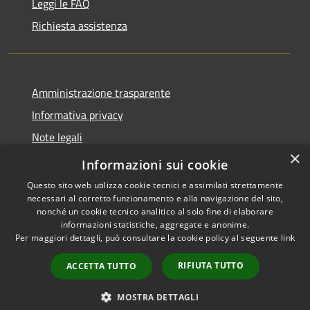
Leggi le FAQ
Richiesta assistenza
Amministrazione trasparente
Informativa privacy
Note legali
×
Dichiarazione di accessibilità
Informazioni sui cookie
Questo sito web utilizza cookie tecnici e assimilati strettamente
necessari al corretto funzionamento e alla navigazione del sito,
nonché un cookie tecnico analitico al solo fine di elaborare
informazioni statistiche, aggregate e anonime.
RSS
Copyright © 2026 • Comune di
Per maggiori dettagli, può consultare la cookie policy al seguente
link
Accessibilità
Grezzana • Powered by
Privacy
Municipium
Accesso
•
RIFIUTA TUTTO
ACCETTA TUTTO
Cookie
redazione
Mappa del sito
MOSTRA DETTAGLI