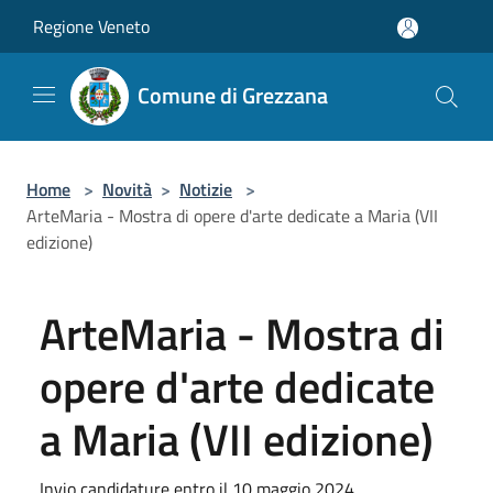
Salta al contenuto principale
Regione Veneto
Comune di Grezzana
Home
>
Novità
>
Notizie
>
ArteMaria - Mostra di opere d'arte dedicate a Maria (VII
edizione)
ArteMaria - Mostra di
opere d'arte dedicate
a Maria (VII edizione)
Invio candidature entro il 10 maggio 2024