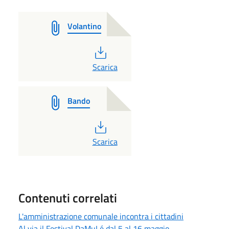
Volantino
PDF
Scarica
Bando
PDF
Scarica
Contenuti correlati
L'amministrazione comunale incontra i cittadini
Al via il Festival DaMuLé dal 5 al 16 maggio