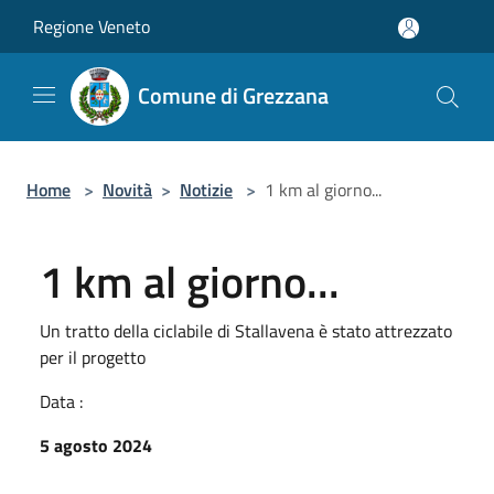
Salta al contenuto principale
Regione Veneto
Comune di Grezzana
Home
>
Novità
>
Notizie
>
1 km al giorno...
1 km al giorno...
Un tratto della ciclabile di Stallavena è stato attrezzato
per il progetto
Data :
5 agosto 2024