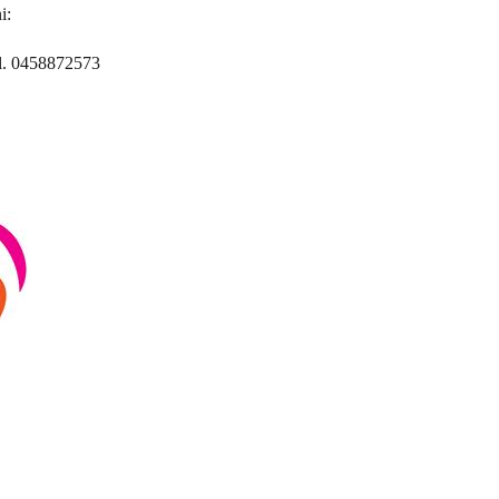
i:
tel. 0458872573