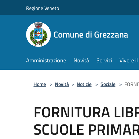
Salta al contenuto principale
Regione Veneto
Comune di Grezzana
Amministrazione
Novità
Servizi
Vivere 
Home
>
Novità
>
Notizie
>
Sociale
>
FORNIT
FORNITURA LIBR
SCUOLE PRIMAR