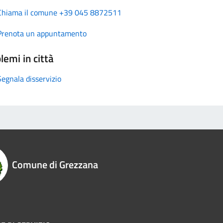
Chiama il comune +39 045 8872511
Prenota un appuntamento
lemi in città
Segnala disservizio
Comune di Grezzana