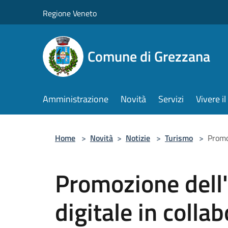
Salta al contenuto principale
Regione Veneto
Comune di Grezzana
Amministrazione
Novità
Servizi
Vivere 
Home
>
Novità
>
Notizie
>
Turismo
>
Promo
Promozione dell'o
digitale in colla