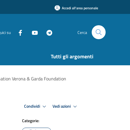
Accedi all'area personale
uici su
Cerca
Tutti gli argomenti
tination Verona & Garda Foundation
Condividi
Vedi azioni
Categorie: