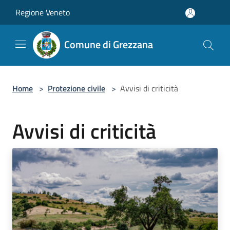
Salta al contenuto principale
Regione Veneto
Comune di Grezzana
Home
>
Protezione civile
>
Avvisi di criticità
Avvisi di criticità