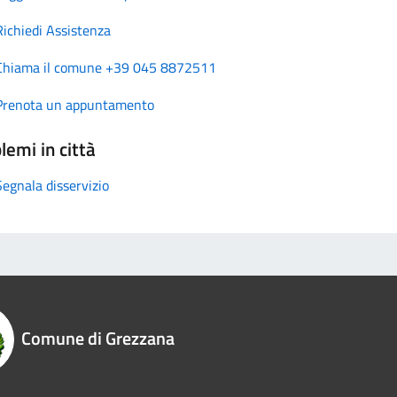
Richiedi Assistenza
Chiama il comune +39 045 8872511
Prenota un appuntamento
lemi in città
Segnala disservizio
Comune di Grezzana