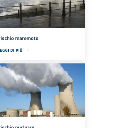
ischio maremoto
EGGI DI PIÙ
ischio nucleare