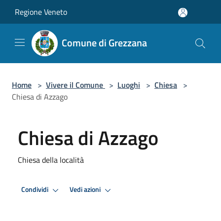
Salta al contenuto principale
Regione Veneto
Comune di Grezzana
Home
>
Vivere il Comune
>
Luoghi
>
Chiesa
>
Chiesa di Azzago
Chiesa di Azzago
Chiesa della località
Condividi
Vedi azioni