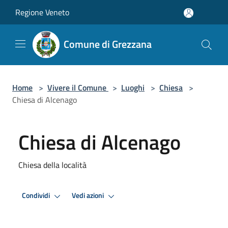
Salta al contenuto principale
Regione Veneto
Comune di Grezzana
Home
>
Vivere il Comune
>
Luoghi
>
Chiesa
>
Chiesa di Alcenago
Chiesa di Alcenago
Chiesa della località
Condividi
Vedi azioni