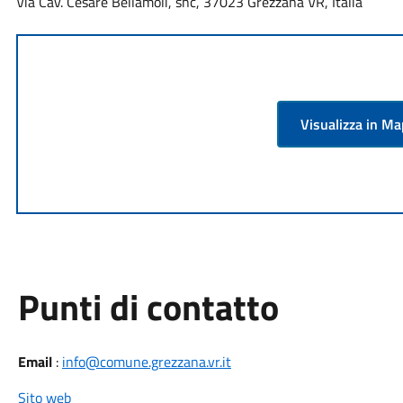
Via Cav. Cesare Bellamoli, snc, 37023 Grezzana VR, Italia
Visualizza in M
Punti di contatto
Email
:
info@comune.grezzana.vr.it
Sito web