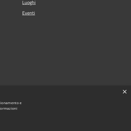
Luoghi
Eventi
×
nzionamento e
nformazioni