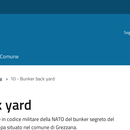
Seg
il Comune
a
>
10 - Bunker back yard
k yard
e in codice militare della NATO del bunker segreto del
opa situato nel comune di Grezzana.