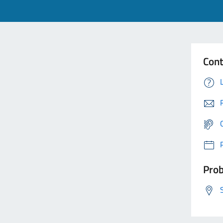
Cont
Prob