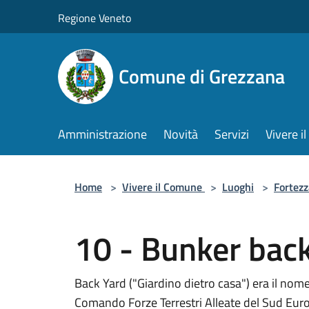
Salta al contenuto principale
Regione Veneto
Comune di Grezzana
Amministrazione
Novità
Servizi
Vivere 
Home
>
Vivere il Comune
>
Luoghi
>
Fortezz
10 - Bunker bac
Back Yard ("Giardino dietro casa") era il nom
Comando Forze Terrestri Alleate del Sud Eur