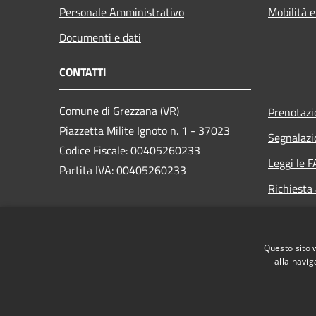
Personale Amministrativo
Mobilità e
Documenti e dati
CONTATTI
Comune di Grezzana (VR)
Prenotaz
Piazzetta Milite Ignoto n. 1 - 37023
Segnalazi
Codice Fiscale: 00405260233
Leggi le 
Partita IVA: 00405260233
Richiesta
PEC:
protocollo.comune.grezzana.vr@pecveneto.it
Questo sito 
Centralino Unico: +39 045 8872511
alla navig