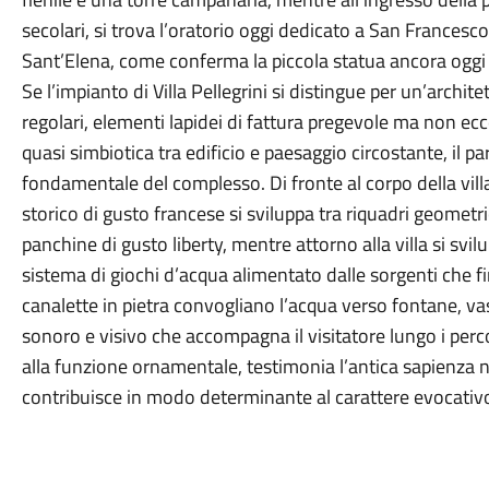
secolari, si trova l’oratorio oggi dedicato a San Francesco
Sant’Elena, come conferma la piccola statua ancora ogg
Se l’impianto di Villa Pellegrini si distingue per un’archit
regolari, elementi lapidei di fattura pregevole ma non ec
quasi simbiotica tra edificio e paesaggio circostante, il p
fondamentale del complesso. Di fronte al corpo della villa
storico di gusto francese si sviluppa tra riquadri geometric
panchine di gusto liberty, mentre attorno alla villa si svil
sistema di giochi d’acqua alimentato dalle sorgenti che fi
canalette in pietra convogliano l’acqua verso fontane, v
sonoro e visivo che accompagna il visitatore lungo i perco
alla funzione ornamentale, testimonia l’antica sapienza ne
contribuisce in modo determinante al carattere evocativ