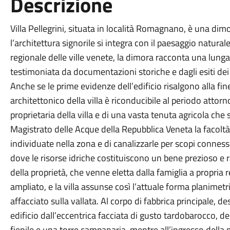
Descrizione
Villa Pellegrini, situata in località Romagnano, è una di
l’architettura signorile si integra con il paesaggio naturale
regionale delle ville venete, la dimora racconta una lung
testimoniata da documentazioni storiche e dagli esiti dei 
Anche se le prime evidenze dell’edificio risalgono alla fin
architettonico della villa è riconducibile al periodo attorn
proprietaria della villa e di una vasta tenuta agricola che
Magistrato delle Acque della Repubblica Veneta la facoltà
individuate nella zona e di canalizzarle per scopi connessi
dove le risorse idriche costituiscono un bene prezioso e 
della proprietà, che venne eletta dalla famiglia a propria r
ampliato, e la villa assunse così l’attuale forma planimetri
affacciato sulla vallata. Al corpo di fabbrica principale, d
edificio dall’eccentrica facciata di gusto tardobarocco, de
fienile e una torre campanaria, mentre all’ingresso della pr