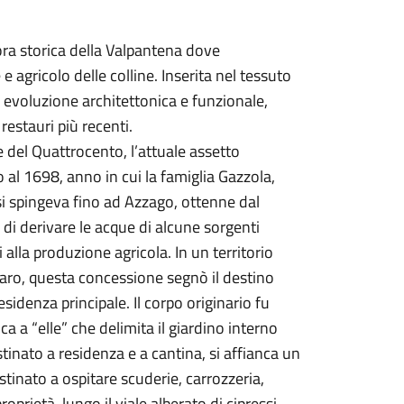
mora storica della Valpantena dove
 e agricolo delle colline. Inserita nel tessuto
a evoluzione architettonica e funzionale,
restauri più recenti.
e del Quattrocento, l’attuale assetto
o al 1698, anno in cui la famiglia Gazzola,
 si spingeva fino ad Azzago, ottenne dal
 di derivare le acque di alcune sorgenti
 alla produzione agricola. In un territorio
raro, questa concessione segnò il destino
esidenza principale. Il corpo originario fu
ca a “elle” che delimita il giardino interno
estinato a residenza e a cantina, si affianca un
stinato a ospitare scuderie, carrozzeria,
oprietà, lungo il viale alberato di cipressi