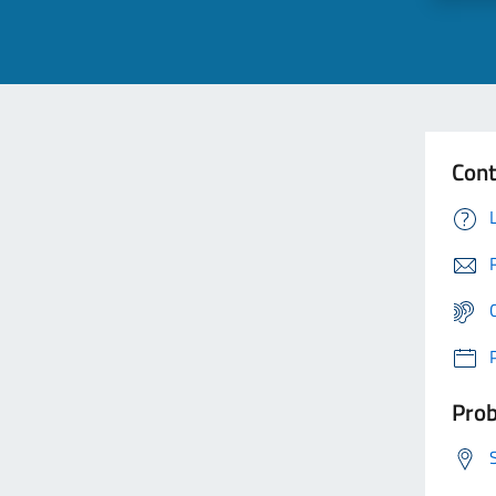
Cont
Prob