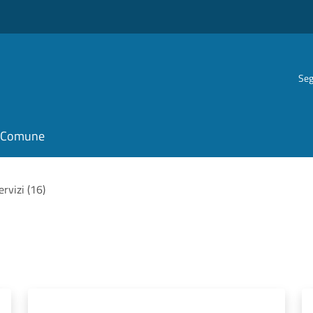
Seg
il Comune
servizi (16)