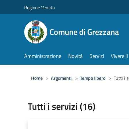
Salta al contenuto principale
Regione Veneto
Comune di Grezzana
Amministrazione
Novità
Servizi
Vivere 
Home
>
Argomenti
>
Tempo libero
>
Tutti i 
Tutti i servizi (16)