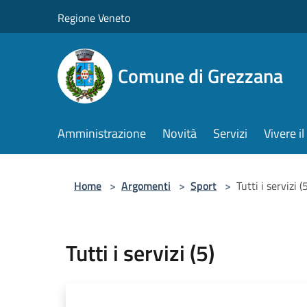
Salta al contenuto principale
Regione Veneto
Comune di Grezzana
Amministrazione
Novità
Servizi
Vivere 
Home
>
Argomenti
>
Sport
>
Tutti i servizi (
Tutti i servizi (5)