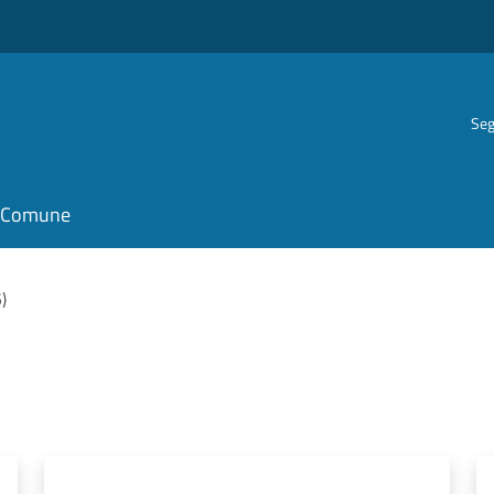
Seg
il Comune
5)