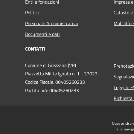
Enti e fondazioni
Imprese 
Politici
Catasto e
Personale Amministrativo
Mobilità e
Documenti e dati
CONTATTI
Comune di Grezzana (VR)
Prenotaz
Piazzetta Milite Ignoto n. 1 - 37023
Segnalazi
Codice Fiscale: 00405260233
Leggi le 
Partita IVA: 00405260233
Richiesta
PEC:
protocollo.comune.grezzana.vr@pecveneto.it
Questo sito 
Centralino Unico: +39 045 8872511
alla navig