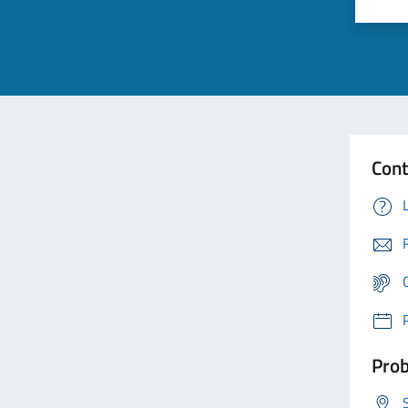
Cont
Prob