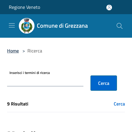
Salta al contenuto principale
Regione Veneto
Comune di Grezzana
Home
>
Ricerca
Inserisci i termini di ricerca
Cerca
9 Risultati
Cerca
[results] Risultati