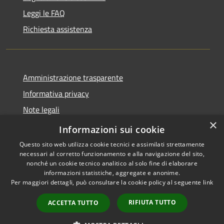
Leggi le FAQ
Richiesta assistenza
Amministrazione trasparente
Informativa privacy
Note legali
×
Dichiarazione di accessibilità
Informazioni sui cookie
Questo sito web utilizza cookie tecnici e assimilati strettamente
necessari al corretto funzionamento e alla navigazione del sito,
nonché un cookie tecnico analitico al solo fine di elaborare
informazioni statistiche, aggregate e anonime.
RSS
Copyright © 2026 • Comune di
Per maggiori dettagli, può consultare la cookie policy al seguente
link
Accessibilità
Grezzana • Powered by
Privacy
Municipium
Accesso
•
RIFIUTA TUTTO
ACCETTA TUTTO
Cookie
redazione
Mappa del sito