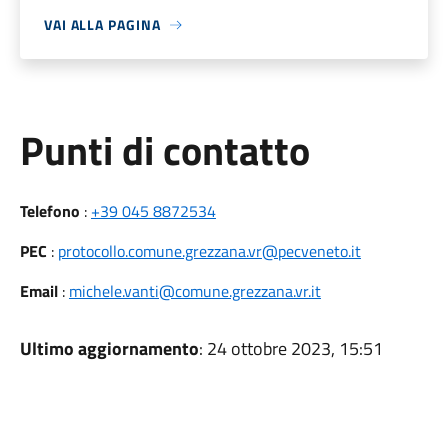
VAI ALLA PAGINA
Punti di contatto
Telefono
:
+39 045 8872534
PEC
:
protocollo.comune.grezzana.vr@pecveneto.it
Email
:
michele.vanti@comune.grezzana.vr.it
Ultimo aggiornamento
: 24 ottobre 2023, 15:51