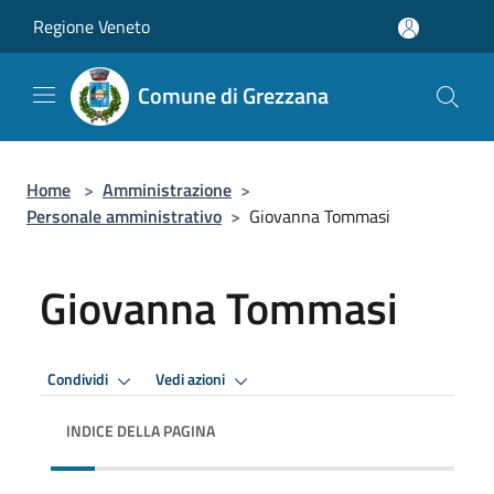
Salta al contenuto principale
Regione Veneto
Comune di Grezzana
Home
>
Amministrazione
>
Personale amministrativo
>
Giovanna Tommasi
Giovanna Tommasi
Condividi
Vedi azioni
INDICE DELLA PAGINA