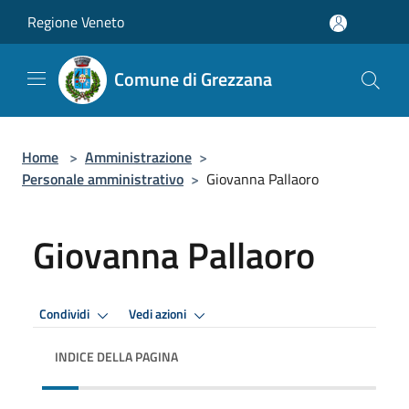
Salta al contenuto principale
Regione Veneto
Comune di Grezzana
Home
>
Amministrazione
>
Personale amministrativo
>
Giovanna Pallaoro
Giovanna Pallaoro
Condividi
Vedi azioni
INDICE DELLA PAGINA