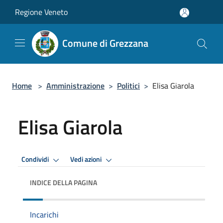
Salta al contenuto principale
Regione Veneto
Comune di Grezzana
Home
>
Amministrazione
>
Politici
>
Elisa Giarola
Elisa Giarola
Condividi
Vedi azioni
INDICE DELLA PAGINA
Incarichi