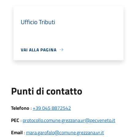
Ufficio Tributi
VAI ALLA PAGINA
Punti di contatto
Telefono
:
+39 045 8872542
PEC
:
protocollo.comune.grezzana.vr@pecveneto.it
Email
:
mara.garofalo@comune.grezzana.vr.it