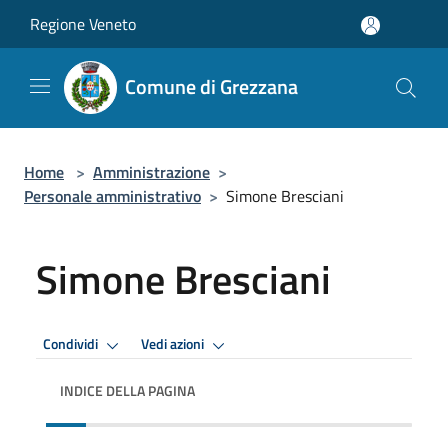
Salta al contenuto principale
Regione Veneto
Comune di Grezzana
Home
>
Amministrazione
>
Personale amministrativo
>
Simone Bresciani
Simone Bresciani
Condividi
Vedi azioni
INDICE DELLA PAGINA