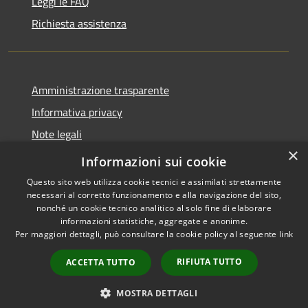
Leggi le FAQ
Richiesta assistenza
Amministrazione trasparente
Informativa privacy
Note legali
×
Dichiarazione di accessibilità
Informazioni sui cookie
Questo sito web utilizza cookie tecnici e assimilati strettamente
necessari al corretto funzionamento e alla navigazione del sito,
nonché un cookie tecnico analitico al solo fine di elaborare
informazioni statistiche, aggregate e anonime.
RSS
Copyright © 2026 • Comune di
Per maggiori dettagli, può consultare la cookie policy al seguente
link
Accessibilità
Grezzana • Powered by
Privacy
Municipium
Accesso
•
RIFIUTA TUTTO
ACCETTA TUTTO
Cookie
redazione
Mappa del sito
MOSTRA DETTAGLI