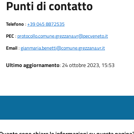
Punti di contatto
Telefono
:
+39 045 8872535
PEC
:
protocollo.comune.grezzana.vr@pecveneto.it
Email
:
gianmaria.benetti@comune.grezzana.vr.it
Ultimo aggiornamento
: 24 ottobre 2023, 15:53
Quanto sono chiare le informazioni su questa pagina