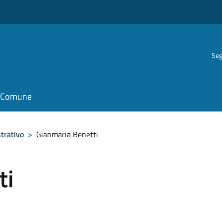
Seg
il Comune
trativo
>
Gianmaria Benetti
ti