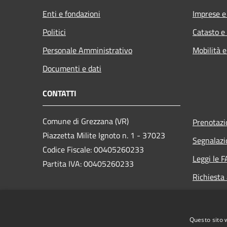
Enti e fondazioni
Imprese 
Politici
Catasto e
Personale Amministrativo
Mobilità e
Documenti e dati
CONTATTI
Comune di Grezzana (VR)
Prenotaz
Piazzetta Milite Ignoto n. 1 - 37023
Segnalazi
Codice Fiscale: 00405260233
Leggi le 
Partita IVA: 00405260233
Richiesta
PEC:
protocollo.comune.grezzana.vr@pecveneto.it
Questo sito 