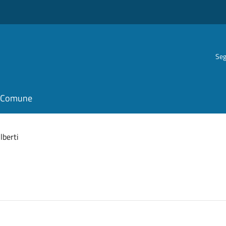
Seg
il Comune
lberti