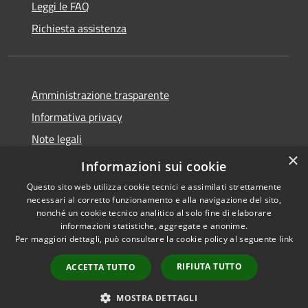
Leggi le FAQ
Richiesta assistenza
Amministrazione trasparente
Informativa privacy
Note legali
×
Dichiarazione di accessibilità
Informazioni sui cookie
Questo sito web utilizza cookie tecnici e assimilati strettamente
necessari al corretto funzionamento e alla navigazione del sito,
nonché un cookie tecnico analitico al solo fine di elaborare
informazioni statistiche, aggregate e anonime.
RSS
Copyright © 2026 • Comune di
Per maggiori dettagli, può consultare la cookie policy al seguente
link
Accessibilità
Grezzana • Powered by
Privacy
Municipium
Accesso
•
RIFIUTA TUTTO
ACCETTA TUTTO
Cookie
redazione
Mappa del sito
MOSTRA DETTAGLI