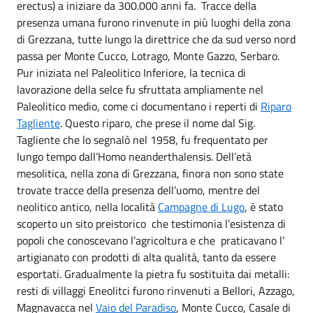
erectus) a iniziare da 300.000 anni fa. Tracce della
presenza umana furono rinvenute in più luoghi della zona
di Grezzana, tutte lungo la direttrice che da sud verso nord
passa per Monte Cucco, Lotrago, Monte Gazzo, Serbaro.
Pur iniziata nel Paleolitico Inferiore, la tecnica di
lavorazione della selce fu sfruttata ampliamente nel
Paleolitico medio, come ci documentano i reperti di
Riparo
Tagliente
. Questo riparo, che prese il nome dal Sig.
Tagliente che lo segnalò nel 1958, fu frequentato per
lungo tempo dall’Homo neanderthalensis. Dell’età
mesolitica, nella zona di Grezzana, finora non sono state
trovate tracce della presenza dell’uomo, mentre del
neolitico antico, nella località
Campagne di Lugo
, è stato
scoperto un sito preistorico che testimonia l’esistenza di
popoli che conoscevano l’agricoltura e che praticavano l’
artigianato con prodotti di alta qualità, tanto da essere
esportati. Gradualmente la pietra fu sostituita dai metalli:
resti di villaggi Eneolitci furono rinvenuti a Bellori, Azzago,
Magnavacca nel
Vaio del Paradiso
, Monte Cucco, Casale di