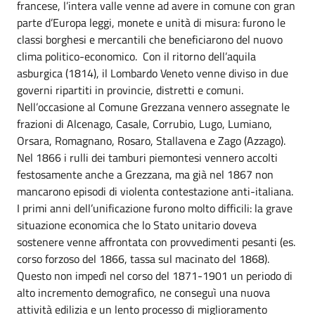
francese, l’intera valle venne ad avere in comune con gran
parte d’Europa leggi, monete e unità di misura: furono le
classi borghesi e mercantili che beneficiarono del nuovo
clima politico-economico. Con il ritorno dell’aquila
asburgica (1814), il Lombardo Veneto venne diviso in due
governi ripartiti in provincie, distretti e comuni.
Nell’occasione al Comune Grezzana vennero assegnate le
frazioni di Alcenago, Casale, Corrubio, Lugo, Lumiano,
Orsara, Romagnano, Rosaro, Stallavena e Zago (Azzago).
Nel 1866 i rulli dei tamburi piemontesi vennero accolti
festosamente anche a Grezzana, ma già nel 1867 non
mancarono episodi di violenta contestazione anti-italiana.
I primi anni dell’unificazione furono molto difficili: la grave
situazione economica che lo Stato unitario doveva
sostenere venne affrontata con provvedimenti pesanti (es.
corso forzoso del 1866, tassa sul macinato del 1868).
Questo non impedì nel corso del 1871-1901 un periodo di
alto incremento demografico, ne conseguì una nuova
attività edilizia e un lento processo di miglioramento