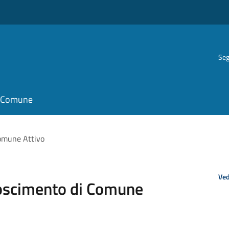
Seg
il Comune
Comune Attivo
Ved
noscimento di Comune