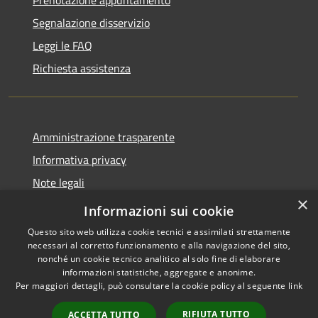
Segnalazione disservizio
Leggi le FAQ
Richiesta assistenza
Amministrazione trasparente
Informativa privacy
Note legali
×
Dichiarazione di accessibilità
Informazioni sui cookie
Questo sito web utilizza cookie tecnici e assimilati strettamente
necessari al corretto funzionamento e alla navigazione del sito,
nonché un cookie tecnico analitico al solo fine di elaborare
informazioni statistiche, aggregate e anonime.
RSS
Copyright © 2026 • Comune di
Per maggiori dettagli, può consultare la cookie policy al seguente
link
Accessibilità
Grezzana • Powered by
Privacy
Municipium
Accesso
•
RIFIUTA TUTTO
ACCETTA TUTTO