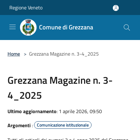
Salta al contenuto principale
Regione Veneto
Comune di Grezzana
Home
>
Grezzana Magazine n. 3-4_2025
Grezzana Magazine n. 3-
4_2025
Ultimo aggiornamento
: 1 aprile 2026, 09:50
Argomenti
:
Comunicazione istituzionale
Tutti gli articoli dei numeri 3 e 4 anno 2025 del Grezzana