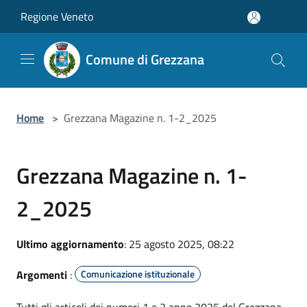
Salta al contenuto principale
Regione Veneto
Comune di Grezzana
Home
>
Grezzana Magazine n. 1-2_2025
Grezzana Magazine n. 1-
2_2025
Ultimo aggiornamento
: 25 agosto 2025, 08:22
Argomenti
:
Comunicazione istituzionale
Tutti gli articoli dei numeri 1 e 2 anno 2025 del Grezzana