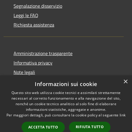
Segnalazione disservizio
Leggi le FAQ
Richiesta assistenza
Amministrazione trasparente
Informativa privacy
Note legali
×
Dichiarazione di accessibilità
Informazioni sui cookie
Questo sito web utilizza cookie tecnici e assimilati strettamente
necessari al corretto funzionamento e alla navigazione del sito,
nonché un cookie tecnico analitico al solo fine di elaborare
informazioni statistiche, aggregate e anonime.
RSS
Copyright © 2026 • Comune di
Per maggiori dettagli, può consultare la cookie policy al seguente
link
Accessibilità
Grezzana • Powered by
Privacy
Municipium
Accesso
•
RIFIUTA TUTTO
ACCETTA TUTTO