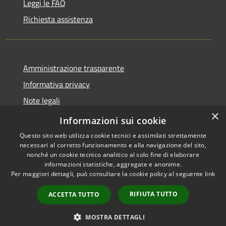
Leggi le FAQ
Richiesta assistenza
Amministrazione trasparente
Informativa privacy
Note legali
×
Dichiarazione di accessibilità
Informazioni sui cookie
Questo sito web utilizza cookie tecnici e assimilati strettamente
necessari al corretto funzionamento e alla navigazione del sito,
nonché un cookie tecnico analitico al solo fine di elaborare
informazioni statistiche, aggregate e anonime.
RSS
Copyright © 2026 • Comune di
Per maggiori dettagli, può consultare la cookie policy al seguente
link
Accessibilità
Grezzana • Powered by
Privacy
Municipium
Accesso
•
RIFIUTA TUTTO
ACCETTA TUTTO
Cookie
redazione
Mappa del sito
MOSTRA DETTAGLI