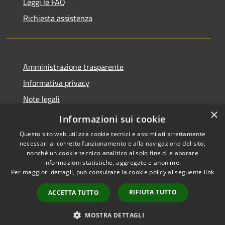
Leggi le FAQ
Richiesta assistenza
Amministrazione trasparente
Informativa privacy
Note legali
×
Dichiarazione di accessibilità
Informazioni sui cookie
Questo sito web utilizza cookie tecnici e assimilati strettamente
necessari al corretto funzionamento e alla navigazione del sito,
nonché un cookie tecnico analitico al solo fine di elaborare
informazioni statistiche, aggregate e anonime.
RSS
Copyright © 2026 • Comune di
Per maggiori dettagli, può consultare la cookie policy al seguente
link
Accessibilità
Grezzana • Powered by
Privacy
Municipium
Accesso
•
RIFIUTA TUTTO
ACCETTA TUTTO
Cookie
redazione
Mappa del sito
MOSTRA DETTAGLI