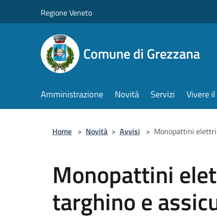
Salta al contenuto principale
Regione Veneto
Comune di Grezzana
Amministrazione
Novità
Servizi
Vivere 
Home
>
Novità
>
Avvisi
>
Monopattini elettri
Monopattini elett
targhino e assic