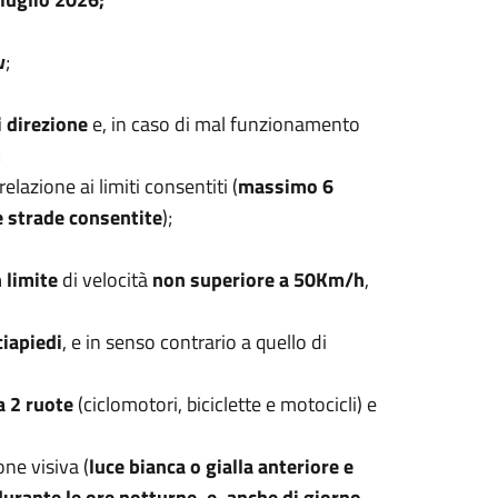
w
;
i direzione
e, in caso di mal funzionamento
;
elazione ai limiti consentiti (
massimo 6
 strade consentite
);
 limite
di velocità
non superiore a 50Km/h
,
ciapiedi
, e in senso contrario a quello di
 a 2 ruote
(ciclomotori, biciclette e motocicli) e
one visiva (
luce bianca o gialla anteriore e
urante le ore notturne, e, anche di giorno,