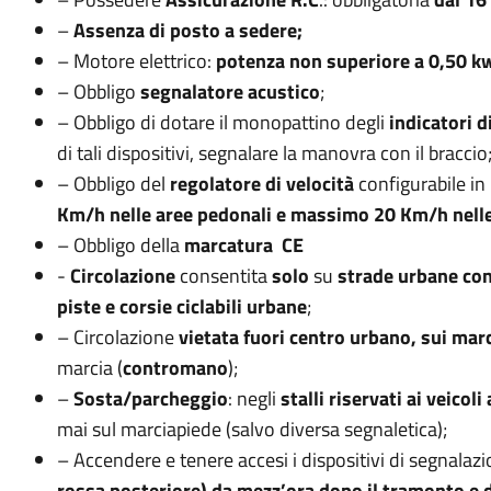
–
Assenza di posto a sedere;
– Motore elettrico:
potenza non superiore a 0,50 k
– Obbligo
segnalatore acustico
;
– Obbligo di dotare il monopattino degli
indicatori d
di tali dispositivi, segnalare la manovra con il braccio
– Obbligo del
regolatore di velocità
configurabile in r
Km/h nelle aree pedonali e massimo 20 Km/h nelle
– Obbligo della
marcatura CE
-
Circolazione
consentita
solo
su
strade urbane
con
piste e corsie ciclabili urbane
;
– Circolazione
vietata fuori centro urbano, sui mar
marcia (
contromano
);
–
Sosta/parcheggio
: negli
stalli riservati ai veicoli
mai sul marciapiede (salvo diversa segnaletica);
– Accendere e tenere accesi i dispositivi di segnalazi
rossa posteriore) da mezz’ora dopo il tramonto e d