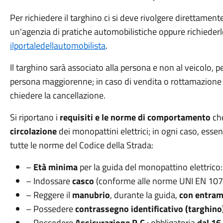
Per richiedere il targhino ci si deve rivolgere direttamente
un'agenzia di pratiche automobilistiche oppure richiederlo 
ilportaledellautomobilista
.
Il targhino sarà associato alla persona e non al veicolo, pe
persona maggiorenne; in caso di vendita o rottamazione ch
chiedere la cancellazione.
Si riportano i
requisiti e le norme di comportamento
ch
circolazione
dei monopattini elettrici; in ogni caso, esse
tutte le norme del Codice della Strada:
–
Età minima
per la guida del monopattino elettrico
– Indossare
casco
(conforme alle norme UNI EN 107
– Reggere il
manubrio
, durante la guida,
con entram
– Possedere
contrassegno identificativo (targhino
– Possedere
Assicurazione R.C
.: obbligatoria
dal 16