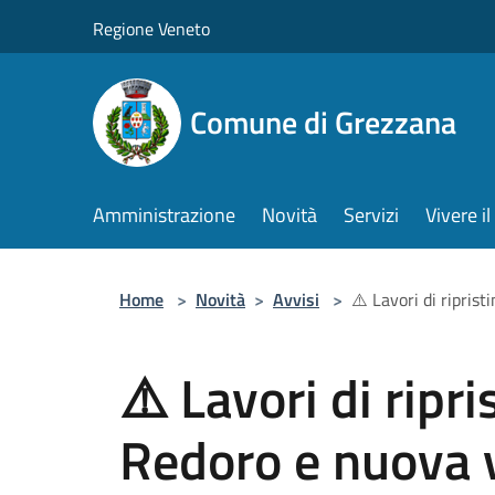
Salta al contenuto principale
Regione Veneto
Comune di Grezzana
Amministrazione
Novità
Servizi
Vivere 
Home
>
Novità
>
Avvisi
>
⚠️ Lavori di riprist
⚠️ Lavori di ripri
Redoro e nuova v