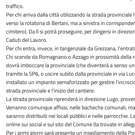
traffico.
Per chi arriva dalla città utilizzando la strada provinciale
verso la rotatoria di Bertani, ma a sinistra in corrisponde
cimitero). Da lì si potrà proseguire, per dirigersi in dire
Caduti del Lavoro.
Per chi entra, invece, in tangenziale da Grezzana, l’entra
Chi scende da Romagnano o Azzago in prossimità della rota
dovrà imboccare la provinciale (che diventerà a senso un
tramite la SP6, o uscire subito dalla provinciale in via Luc
installato un impianto semaforizzato per gestire l’incroci
strada provinciale e l’inizio del cantiere.
La strada provinciale riprenderà in direzione Lugo, prov
Verranno comunque affissi, nelle bacheche comunali, man
saranno distribuiti nei locali pubblici e nelle parrocchie.
online sui social e sul sito del Comune (la trovate in alleg
Per i primi giorni sarà presente un insediamento della Pol