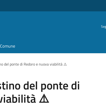
Seg
il Comune
ino del ponte di Redoro e nuova viabilità ⚠️
stino del ponte di
iabilità ⚠️