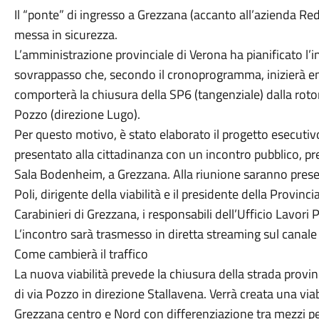
Il “ponte” di ingresso a Grezzana (accanto all’azienda Red
messa in sicurezza.
L’amministrazione provinciale di Verona ha pianificato l’
sovrappasso che, secondo il cronoprogramma, inizierà en
comporterà la chiusura della SP6 (tangenziale) dalla roton
Pozzo (direzione Lugo).
Per questo motivo, è stato elaborato il progetto esecutivo
presentato alla cittadinanza con un incontro pubblico, pr
Sala Bodenheim, a Grezzana. Alla riunione saranno present
Poli, dirigente della viabilità e il presidente della Provinci
Carabinieri di Grezzana, i responsabili dell’Ufficio Lavor
L’incontro sarà trasmesso in diretta streaming sul cana
Come cambierà il traffico
La nuova viabilità prevede la chiusura della strada provinci
di via Pozzo in direzione Stallavena. Verrà creata una viab
Grezzana centro e Nord con differenziazione tra mezzi pes