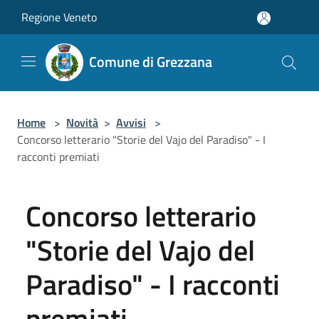
Salta al contenuto principale
Regione Veneto
Comune di Grezzana
Home
>
Novità
>
Avvisi
>
Concorso letterario "Storie del Vajo del Paradiso" - I
racconti premiati
Concorso letterario
"Storie del Vajo del
Paradiso" - I racconti
premiati