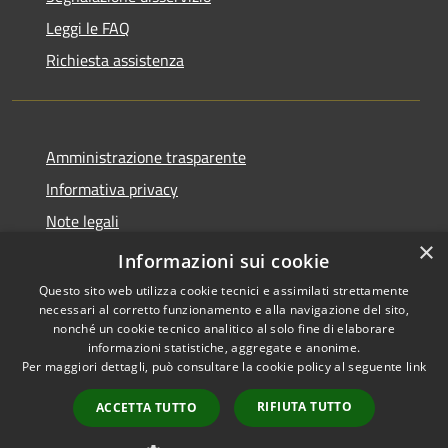
Leggi le FAQ
Richiesta assistenza
Amministrazione trasparente
Informativa privacy
Note legali
×
Dichiarazione di accessibilità
Informazioni sui cookie
Questo sito web utilizza cookie tecnici e assimilati strettamente
necessari al corretto funzionamento e alla navigazione del sito,
nonché un cookie tecnico analitico al solo fine di elaborare
informazioni statistiche, aggregate e anonime.
RSS
Copyright © 2026 • Comune di
Per maggiori dettagli, può consultare la cookie policy al seguente
link
Accessibilità
Grezzana • Powered by
Privacy
Municipium
Accesso
•
RIFIUTA TUTTO
ACCETTA TUTTO
Cookie
redazione