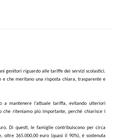
ni genitori riguardo alle
tariffe dei servizi scolastici.
e e che meritano una risposta chiara, trasparente e
ndo a mantenere l’attuale
tariffa, evitando ulteriori
o
che riteniamo più importante, perché chiarisce i
ro. Di questi, le famiglie
contribuiscono per circa
e,
oltre 365.000,00 euro (quasi il 90%), è sostenuta