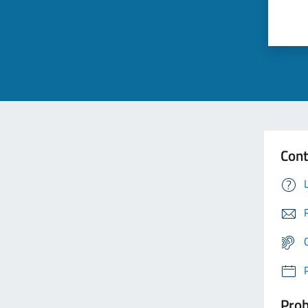
Cont
Prob