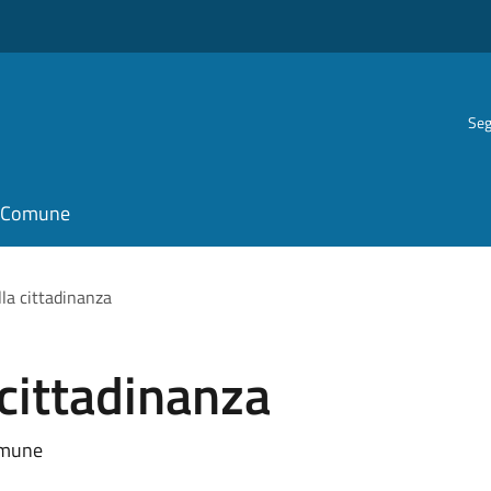
Seg
il Comune
la cittadinanza
cittadinanza
Comune