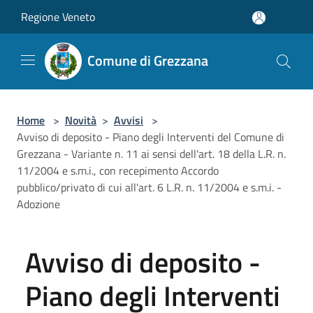
Salta al contenuto principale
Regione Veneto
Comune di Grezzana
Home
>
Novità
>
Avvisi
>
Avviso di deposito - Piano degli Interventi del Comune di
Grezzana - Variante n. 11 ai sensi dell'art. 18 della L.R. n.
11/2004 e s.m.i., con recepimento Accordo
pubblico/privato di cui all'art. 6 L.R. n. 11/2004 e s.m.i. -
Adozione
Avviso di deposito -
Piano degli Interventi