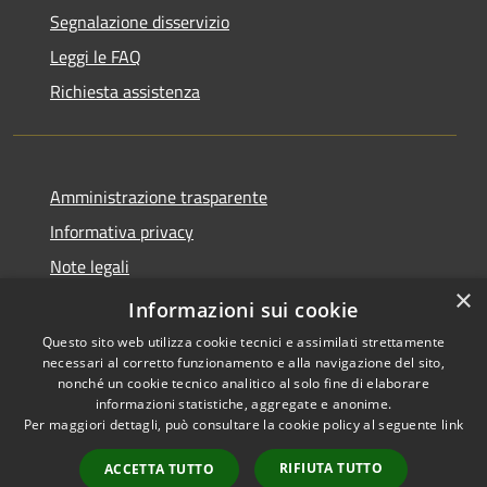
Segnalazione disservizio
Leggi le FAQ
Richiesta assistenza
Amministrazione trasparente
Informativa privacy
Note legali
×
Dichiarazione di accessibilità
Informazioni sui cookie
Questo sito web utilizza cookie tecnici e assimilati strettamente
necessari al corretto funzionamento e alla navigazione del sito,
nonché un cookie tecnico analitico al solo fine di elaborare
informazioni statistiche, aggregate e anonime.
RSS
Copyright © 2026 • Comune di
Per maggiori dettagli, può consultare la cookie policy al seguente
link
Accessibilità
Grezzana • Powered by
Privacy
Municipium
Accesso
•
RIFIUTA TUTTO
ACCETTA TUTTO