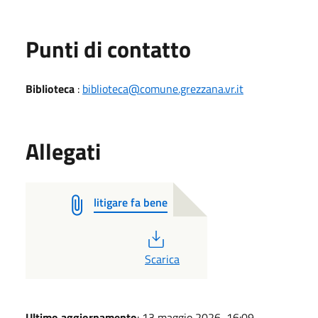
Punti di contatto
Biblioteca
:
biblioteca@comune.grezzana.vr.it
Allegati
litigare fa bene
PDF
Scarica
Ultimo aggiornamento
: 13 maggio 2026, 16:09