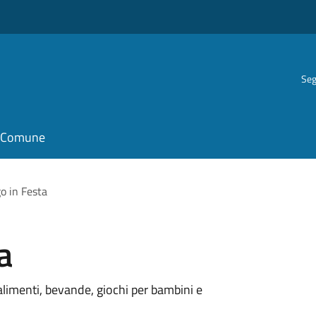
Seg
il Comune
o in Festa
a
alimenti, bevande, giochi per bambini e