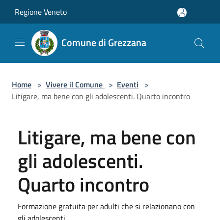
Salta al contenuto principale
Regione Veneto
Comune di Grezzana
Home
>
Vivere il Comune
>
Eventi
>
Litigare, ma bene con gli adolescenti. Quarto incontro
Litigare, ma bene con
gli adolescenti.
Quarto incontro
Formazione gratuita per adulti che si relazionano con
gli adolescenti