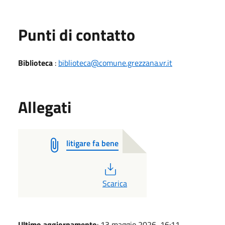
Punti di contatto
Biblioteca
:
biblioteca@comune.grezzana.vr.it
Allegati
litigare fa bene
PDF
Scarica
Ultimo aggiornamento
: 13 maggio 2026, 16:11