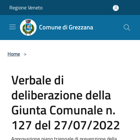
Salta al contenuto principale
Regione Veneto
Comune di Grezzana
Home
>
Verbale di
deliberazione della
Giunta Comunale n.
127 del 27/07/2022
Approvazione piano triennale di prevenzione della